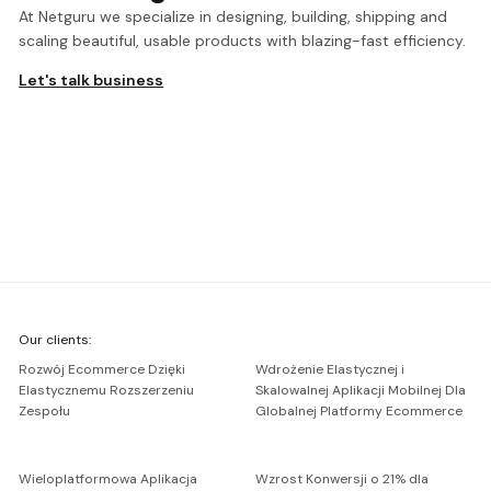
At Netguru we specialize in designing, building, shipping and
scaling beautiful, usable products with blazing-fast efficiency.
Let's talk business
We're
Our clients:
Netguru
Rozwój Ecommerce Dzięki
Wdrożenie Elastycznej i
Elastycznemu Rozszerzeniu
Skalowalnej Aplikacji Mobilnej Dla
Zespołu
Globalnej Platformy Ecommerce
Wieloplatformowa Aplikacja
Wzrost Konwersji o 21% dla