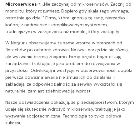
Microservices
: „Nie zaczynaj od mikroserwisów. Zacznij od
monolitu, który rozumiesz. Dopiero gdy skala tego wymaga,
ostrożnie go dziel." Firmy, które ignorują tę radę, nierzadko
kończą z nadmiernie skomplikowanym systemem,
trudniejszym w zarządzaniu niż monolit, który zastąpiły.
W Netguru obserwujemy te same wzorce w branżach od
fintechów po ochronę zdrowia. Nazwy i narzędzia się różnią,
ale wyzwania brzmią znajomo. Firmy często bagatelizują
zarządzanie, traktując je jako problem do rozwiązania w
przyszłości. Odwlekają inwestycje w obserwowalność, dopóki
pierwsza poważna awaria nie zmusi ich do działania. I
zakładają, że odpowiedzialność za serwisy wykształci się
naturalnie, zamiast zdefiniować ją wprost.
Nasze doświadczenia pokazują, że przedsiębiorstwom, którym
udaje się skutecznie wdrożyć mikroserwisy, traktują je jako
wyzwanie socjotechniczne. Technologia to tylko połowa
sukcesu.