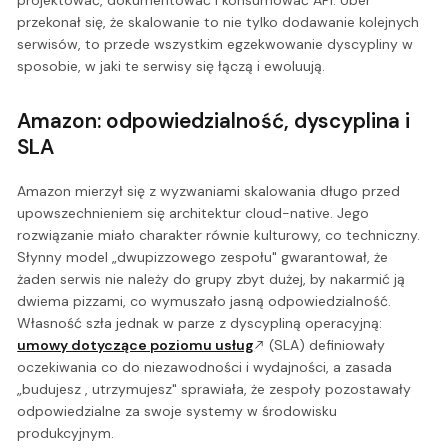
przekonał się, że skalowanie to nie tylko dodawanie kolejnych
serwisów, to przede wszystkim egzekwowanie dyscypliny w
sposobie, w jaki te serwisy się łączą i ewoluują.
Amazon: odpowiedzialność, dyscyplina i
SLA
Amazon mierzył się z wyzwaniami skalowania długo przed
upowszechnieniem się architektur cloud-native. Jego
rozwiązanie miało charakter równie kulturowy, co techniczny.
Słynny model „dwupizzowego zespołu" gwarantował, że
żaden serwis nie należy do grupy zbyt dużej, by nakarmić ją
dwiema pizzami, co wymuszało jasną odpowiedzialność.
Własność szła jednak w parze z dyscypliną operacyjną:
umowy dotyczące poziomu usług
(SLA) definiowały
oczekiwania co do niezawodności i wydajności, a zasada
„budujesz , utrzymujesz" sprawiała, że zespoły pozostawały
odpowiedzialne za swoje systemy w środowisku
produkcyjnym.