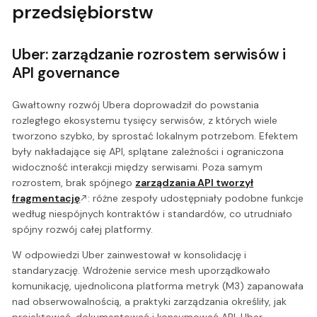
przedsiębiorstw
Uber: zarządzanie rozrostem serwisów i
API governance
Gwałtowny rozwój Ubera doprowadził do powstania
rozległego ekosystemu tysięcy serwisów, z których wiele
tworzono szybko, by sprostać lokalnym potrzebom. Efektem
były nakładające się API, splątane zależności i ograniczona
widoczność interakcji między serwisami. Poza samym
rozrostem, brak spójnego
zarządzania API tworzył
fragmentację
: różne zespoły udostępniały podobne funkcje
według niespójnych kontraktów i standardów, co utrudniało
spójny rozwój całej platformy.
W odpowiedzi Uber zainwestował w konsolidację i
standaryzację. Wdrożenie service mesh uporządkowało
komunikację, ujednolicona platforma metryk (M3) zapanowała
nad obserwowalnością, a praktyki zarządzania określiły, jak
projektować, dokumentować i konsumować API. Uber