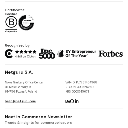
Certificates:
Recognized by:
Netguru S.A.
Nowe Garbary Office Center
VAT-ID: PL7781454968
ul. Małe Garbary 9
REGON: 300826280
61-756 Poznań, Poland
KRS: 0000745671
hello@netguru.com
Next in Commerce Newsletter
Trends & insights for commerce leaders