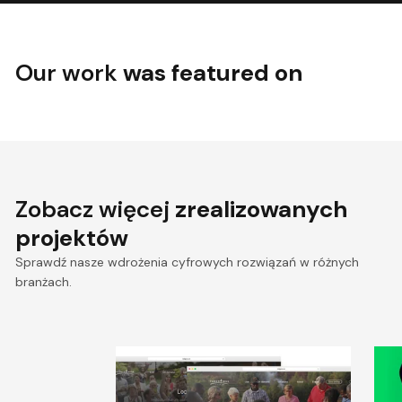
Our work
was featured on
Zobacz więcej
zrealizowanych
projektów
Sprawdź nasze wdrożenia cyfrowych rozwiązań w różnych
branżach.
Revamped Online Presence
T
for US-Based Community
2