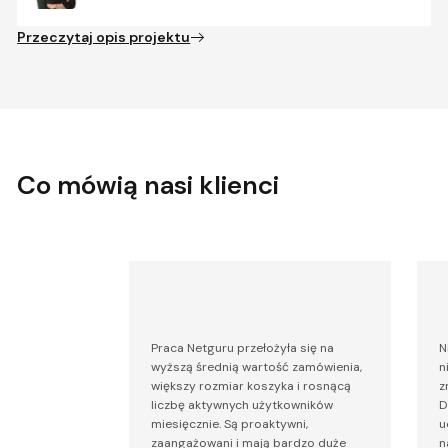
Przeczytaj opis projektu
Co mówią nasi klienci
Praca Netguru przełożyła się na
N
wyższą średnią wartość zamówienia,
n
większy rozmiar koszyka i rosnącą
z
liczbę aktywnych użytkowników
D
miesięcznie. Są proaktywni,
u
zaangażowani i mają bardzo duże
n