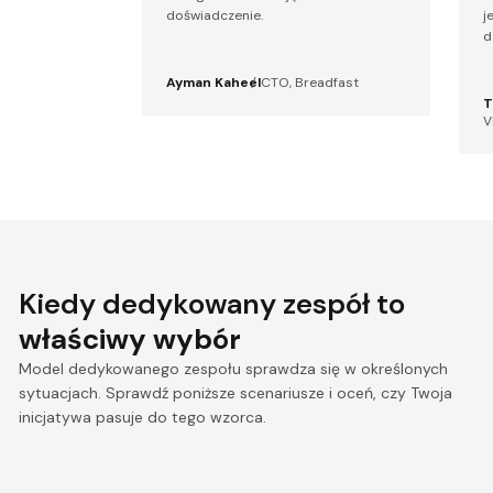
doświadczenie.
j
d
Ayman Kaheel
CTO, Breadfast
T
V
Kiedy dedykowany zespół to
właściwy wybór
Model dedykowanego zespołu sprawdza się w określonych
sytuacjach. Sprawdź poniższe scenariusze i oceń, czy Twoja
inicjatywa pasuje do tego wzorca.