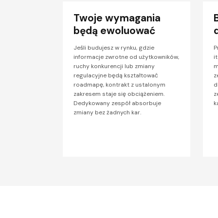
Twoje wymagania
będą ewoluować
Jeśli budujesz w rynku, gdzie
P
informacje zwrotne od użytkowników,
i
ruchy konkurencji lub zmiany
m
regulacyjne będą kształtować
z
roadmapę, kontrakt z ustalonym
d
zakresem staje się obciążeniem.
z
Dedykowany zespół absorbuje
k
zmiany bez żadnych kar.