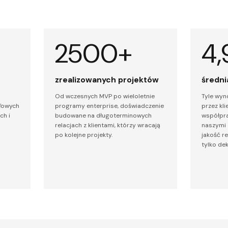
2500+
4,
zrealizowanych projektów
średni
Od wczesnych MVP po wieloletnie
Tyle wyn
'owych
programy enterprise, doświadczenie
przez kli
ch i
budowane na długoterminowych
współpra
relacjach z klientami, którzy wracają
naszymi 
po kolejne projekty.
jakość re
tylko dek