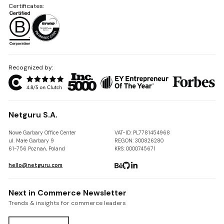
Certificates:
Recognized by:
Netguru S.A.
Nowe Garbary Office Center
VAT-ID: PL7781454968
ul. Małe Garbary 9
REGON: 300826280
61-756 Poznań, Poland
KRS: 0000745671
hello@netguru.com
Next in Commerce Newsletter
Trends & insights for commerce leaders