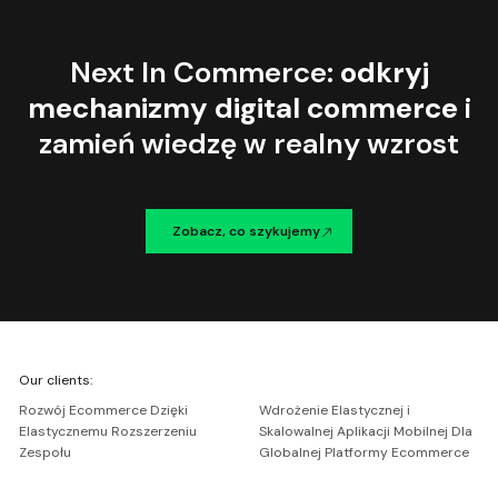
Next In Commerce:
odkryj
mechanizmy digital commerce
i
zamień wiedzę w realny wzrost
Zobacz, co szykujemy
We're
Our clients:
Netguru
Rozwój Ecommerce Dzięki
Wdrożenie Elastycznej i
Elastycznemu Rozszerzeniu
Skalowalnej Aplikacji Mobilnej Dla
Zespołu
Globalnej Platformy Ecommerce