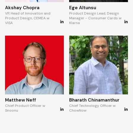
Akshay Chopra
Ege Altunsu
VP, Head of Innovation and
Product Design Lead, Design
Product Design, CEMEA w
Manager - Consumer Cards w
VISA
Klarna
Matthew Neff
Bharath Chinamanthur
Chief Product Officer w
Chief Technology Officer w
Snoonu
ChowNow