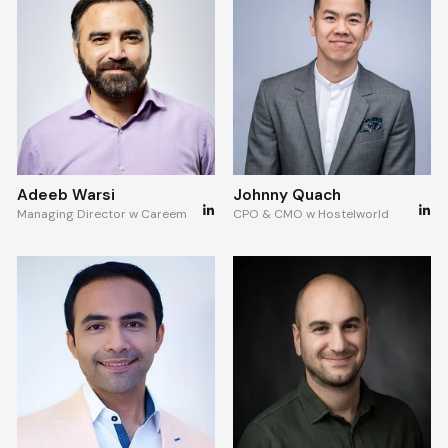
Adeeb Warsi
Johnny Quach
Managing Director w Careem
CPO & CMO w Hostelworld