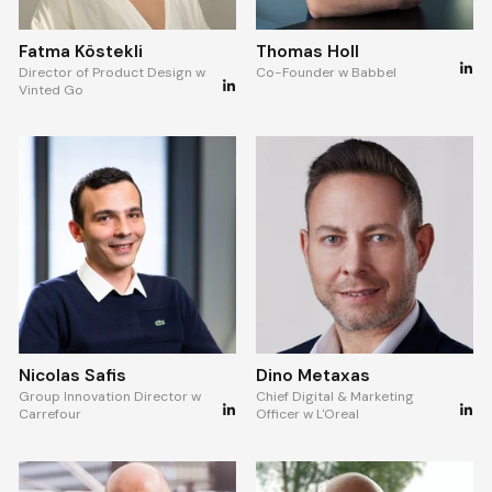
Fatma Köstekli
Thomas Holl
Director of Product Design w
Co-Founder w Babbel
Vinted Go
Nicolas Safis
Dino Metaxas
Group Innovation Director w
Chief Digital & Marketing
Carrefour
Officer w L'Oreal