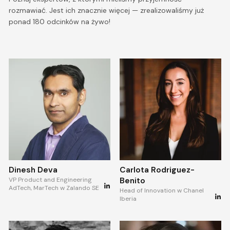
rozmawiać. Jest ich znacznie więcej — zrealizowaliśmy już
ponad 180 odcinków na żywo!
Dinesh Deva
Carlota Rodriguez-
VP Product and Engineering
Benito
AdTech, MarTech w Zalando SE
Head of Innovation w Chanel
Iberia