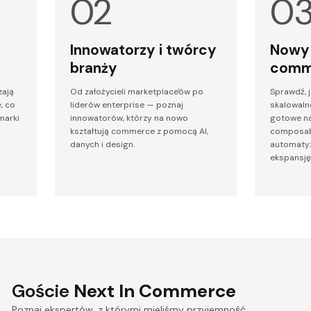
Innowatorzy i twórcy
Nowy 
branży
comm
zają
Od założycieli marketplace'ów po
Sprawdź, 
, co
liderów enterprise — poznaj
skalowaln
marki
innowatorów, którzy na nowo
gotowe na
kształtują commerce z pomocą AI,
composabl
danych i design.
automatyz
ekspansję
Goście
Next In Commerce
Poznaj ekspertów, z którymi mieliśmy przyjemność