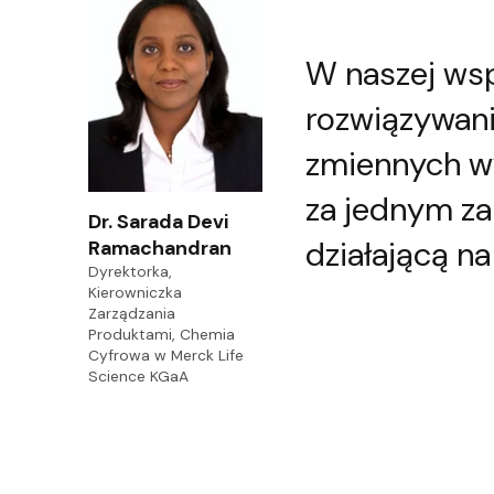
W naszej wsp
rozwiązywan
zmiennych w
za jednym z
Dr. Sarada Devi
działającą n
Ramachandran
Dyrektorka,
Kierowniczka
Zarządzania
Produktami, Chemia
Cyfrowa w Merck Life
Science KGaA