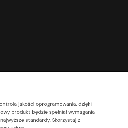
ontrola jakości oprogramowania, dzięki
frowy produkt będzie spełniał wymagania
 najwyższe standardy. Skorzystaj z
esu usług: