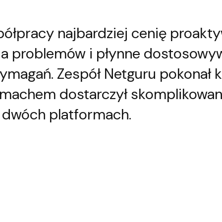
ółpracy najbardziej cenię proakt
ia problemów i płynne dostosowyw
ymagań. Zespół Netguru pokonał k
amachem dostarczył skomplikowaną
a dwóch platformach.