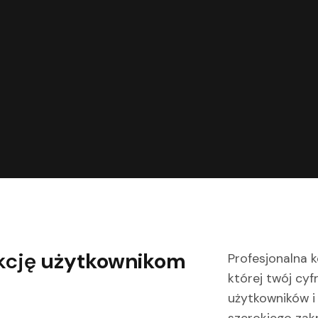
kcję
użytkownikom
Profesjonalna k
której twój cy
użytkowników i
szerokiego zakr