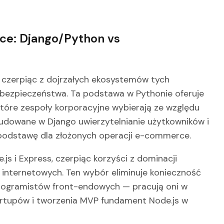
e: Django/Python vs
, czerpiąc z dojrzałych ekosystemów tych
 bezpieczeństwa. Ta podstawa w Pythonie oferuje
óre zespoły korporacyjne wybierają ze względu
dowane w Django uwierzytelnianie użytkowników i
podstawę dla złożonych operacji e-commerce.
js i Express, czerpiąc korzyści z dominacji
internetowych. Ten wybór eliminuje konieczność
programistów front-endowych — pracują oni w
artupów i tworzenia MVP fundament Node.js w