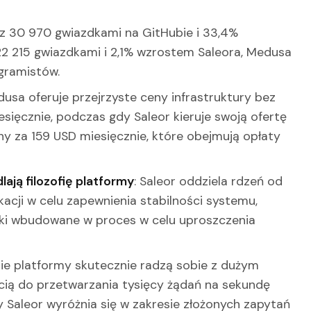
 z 30 970 gwiazdkami na GitHubie i 33,4%
2 215 gwiazdkami i 2,1% wzrostem Saleora, Medusa
gramistów.
dusa oferuje przejrzyste ceny infrastruktury bez
sięcznie, podczas gdy Saleor kieruje swoją ofertę
ny za 159 USD miesięcznie, które obejmują opłaty
ają filozofię platformy
: Saleor oddziela rdzeń od
cji w celu zapewnienia stabilności systemu,
ki wbudowane w proces w celu uproszczenia
bie platformy skutecznie radzą sobie z dużym
cią do przetwarzania tysięcy żądań na sekundę
Saleor wyróżnia się w zakresie złożonych zapytań