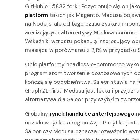
GitHubie i 5832 forki. Pozycjonuje się on j
platform
takich jak Magento. Medusa pojawiła
na Node.js, ale od tego czasu zyskała impon
analizujących alternatywy Medusa commerce
Wskaźniki wzrostu pokazują interesujący o
miesiąca w porównaniu z 2,1% w przypadku S
Obie platformy headless e-commerce wyko
programistom tworzenie dostosowanych d
kończą się podobieństwa. Saleor stawia na f
GraphQL-first. Medusa jest lekka i przyjazna
alternatywa dla Saleor przy szybkim tworze
Globalny
rynek handlu bezinterfejsowego
n
udziału w rynku, a region Azji i Pacyfiku jes
Saleor czy Medusa oznacza rozważenie wym
programistycznych i celów biznesowych. Prz