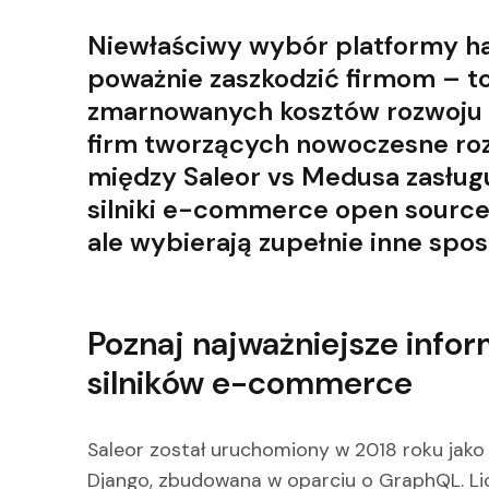
Niewłaściwy wybór platformy h
poważnie zaszkodzić firmom – 
zmarnowanych kosztów rozwoju o
firm tworzących nowoczesne r
między Saleor vs Medusa zasług
silniki e-commerce open sourc
ale wybierają zupełnie inne spo
Poznaj najważniejsze info
silników e-commerce
Saleor został uruchomiony w 2018 roku jak
Django, zbudowana w oparciu o GraphQL. Li