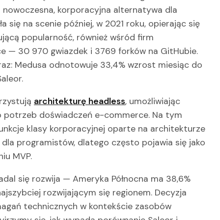
ako nowoczesna, korporacyjna alternatywa dla
 się na scenie później, w 2021 roku, opierając się
ującą popularność, również wśród firm
 — 30 970 gwiazdek i 3769 forków na GitHubie.
braz: Medusa odnotowuje 33,4% wzrost miesiąc do
aleor.
rzystują
architekturę headless
, umożliwiając
o potrzeb doświadczeń e-commerce. Na tym
unkcje klasy korporacyjnej oparte na architekturze
 dla programistów, dlatego często pojawia się jako
niu MVP.
adal się rozwija — Ameryka Północna ma 38,6%
t najszybciej rozwijającym się regionem. Decyzja
agań technicznych w kontekście zasobów
yjrzymy się, jak wypada porównanie Saleor i