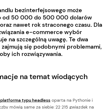
andlu bezinterfejsowego może
to od 50 000 do 500 000 dolarów
raz nawet rok straconego czasu. Dla
ozwiązania e-commerce wybór
uje na szczególną uwagę. Te dwa
e zajmują się podobnymi problemami,
soby ich rozwiązywania.
rmacje na temat wiodących
o
platforma typu headless
oparta na Pythonie i
czby mówią same za siebie: 22 215 gwiazdek na