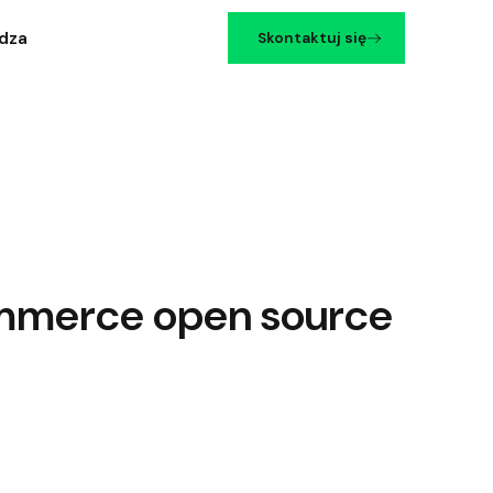
dza
Skontaktuj się
ommerce open source