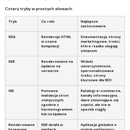
Cztery tryby w prostych słowach:
Tryb
Co robi
Najlepsze
zastosowanie
SSG
Renderuje HTML
Dokumentacja, strony
w czasie
marketingowe, treści,
kompilacji
które rzadko ulegają
zmianom
SSR
Renderowanie na
Widoki
żądanie na
uwierzytelnione,
serwerze
spersonalizowane
treści, strony
kluczowe dla SEO
ISR
Ponowna
Katalogi e-commerce,
walidacja stron
kanały informacyjne,
statycznych
dane zmieniające się
zgodnie z
często, ale nie w
harmonogramem
sposób ciągły
lub na żądanie
Renderowanie
SSR działa w
Aplikacje globalne o
brzegowe
węzłach
niskim opóźnieniu;