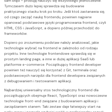
sam błąd – próbują nauczyć się wszystkiego jednocześnie.
Tymczasem dużo lepiej sprawdza się budowanie
praktycznego stacku krok po kroku. Jeśli ktoś zastanawia się,
od czego zacząć naukę frontendu, powinien najpierw
opanować podstawowe języki programowania frontend, czyli
HTML, CSS i JavaScript, a dopiero później przechodzić do
frameworków.
Dopiero po zrozumieniu podstaw należy analizować, jakie
technologie wybrać na frontend w zależności od rodzaju
projektu. Inne technologie frontendowe sprawdzą się w
prostym landing page, a inne w dużej aplikacji SaaS lub
platformie e-commerce. Początkujący frontend developer
powinien też nauczyć się korzystać z Git, terminala oraz
podstawowych narzędzi dla frontend developera związanych
z debugowaniem i testowaniem aplikacji.
Najbardziej uniwersalny stos technologiczny frontend dla
początkujących obejmuje React, TypeScript oraz nowoczesne
technologie front-end związane z budowaniem aplikacji i
zarządzaniem stanem. Taki zestaw daje łatwiejszy start na