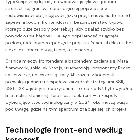
TypeScript znajduje się na warstwie językowej po obu
stronach tej granicy i coraz częściej pojawia się w
zestawieniach obejmujących języki programowania frontend.
Zapewnia kodom frontendowym bezpieczeństwo typów,
którego duże zespoły potrzebują, aby działać szybko bez
powodowania błędów — a jego popularność osiągnęła
poziom, na którym rozpoczęcie projektu React lub Next.js bez
niego jest obecnie wyjątkiem, a nie normą.
Granica między frontendem a backendem zaciera się. Meta-
frameworki, takie jak Next.js, uruchamiają komponenty React
na serwerze, umieszczają trasy API razem z kodem UI i
pozwalają jednemu zespołowi zarządzać strategiami SSR,
SSG i ISR w jednym repozytorium. To, co kiedyś było wyraźną
linią architektoniczną, teraz jest spektrum — a zespoły
wybierające stos technologiczny w 2024 roku muszą wziąć
pod uwagę, gdzie na tym spektrum znajduje się ich projekt.
Technologie front-end według
kategorii