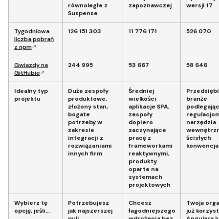
równoległe z
zapoznawczej
wersji 17
Suspense
Tygodniowa
126 151 303
11 776 171
526 070
liczba pobrań
z npm
Gwiazdy na
244 995
53 667
58 646
GitHubie
Idealny typ
Duże zespoły
Średniej
Przedsiębi
projektu
produktowe,
wielkości
branże
złożony stan,
aplikacje SPA,
podlegają
bogate
zespoły
regulacjom
potrzeby w
dopiero
narzędzia
zakresie
zaczynające
wewnętrzn
integracji z
pracę z
ścisłych
rozwiązaniami
frameworkami
konwencja
innych firm
reaktywnymi,
produkty
oparte na
systemach
projektowych
Wybierz tę
Potrzebujesz
Chcesz
Twoja orga
opcję, jeśli…
jak najszerszej
łagodniejszego
już korzyst
puli
wdrożenia bez
Angulara l