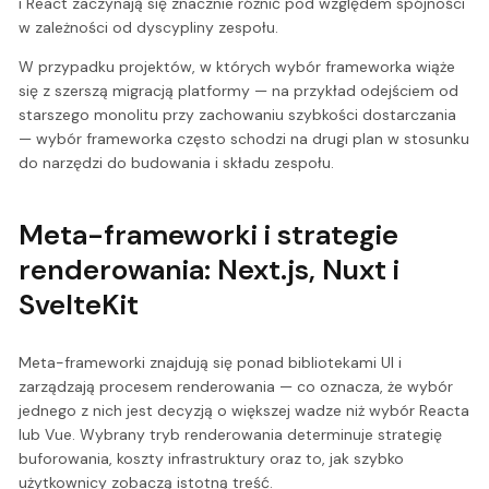
i React zaczynają się znacznie różnić pod względem spójności
w zależności od dyscypliny zespołu.
W przypadku projektów, w których wybór frameworka wiąże
się z szerszą migracją platformy — na przykład odejściem od
starszego monolitu przy zachowaniu szybkości dostarczania
— wybór frameworka często schodzi na drugi plan w stosunku
do narzędzi do budowania i składu zespołu.
Meta-frameworki i strategie
renderowania: Next.js, Nuxt i
SvelteKit
Meta-frameworki znajdują się ponad bibliotekami UI i
zarządzają procesem renderowania — co oznacza, że wybór
jednego z nich jest decyzją o większej wadze niż wybór Reacta
lub Vue. Wybrany tryb renderowania determinuje strategię
buforowania, koszty infrastruktury oraz to, jak szybko
użytkownicy zobaczą istotną treść.