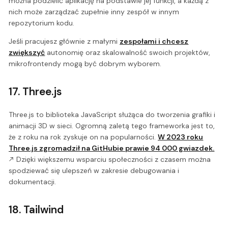
można podzielić aplikację na podstawie jej funkcji, a każdą z
nich może zarządzać zupełnie inny zespół w innym
repozytorium kodu.
Jeśli pracujesz głównie z małymi
zespołami i chcesz
zwiększyć
autonomię oraz skalowalność swoich projektów,
mikrofrontendy mogą być dobrym wyborem.
17. Three.js
Three.js to biblioteka JavaScript służąca do tworzenia grafiki i
animacji 3D w sieci. Ogromną zaletą tego frameworka jest to,
że z roku na rok zyskuje on na popularności.
W 2023 roku
Three.js zgromadził na GitHubie prawie 94 000 gwiazdek.
Dzięki większemu wsparciu społeczności z czasem można
spodziewać się ulepszeń w zakresie debugowania i
dokumentacji.
18. Tailwind