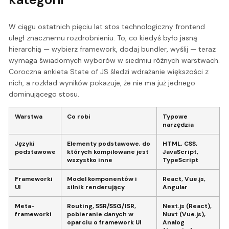
W ciągu ostatnich pięciu lat stos technologiczny frontend
uległ znacznemu rozdrobnieniu. To, co kiedyś było jasną
hierarchią — wybierz framework, dodaj bundler, wyślij — teraz
wymaga świadomych wyborów w siedmiu różnych warstwach.
Coroczna ankieta State of JS śledzi wdrażanie większości z
nich, a rozkład wyników pokazuje, że nie ma już jednego
dominującego stosu.
Warstwa
Co robi
Typowe
narzędzia
Języki
Elementy podstawowe, do
HTML, CSS,
podstawowe
których kompilowane jest
JavaScript,
wszystko inne
TypeScript
Frameworki
Model komponentów i
React, Vue.js,
UI
silnik renderujący
Angular
Meta-
Routing, SSR/SSG/ISR,
Next.js (React),
frameworki
pobieranie danych w
Nuxt (Vue.js),
oparciu o framework UI
Analog