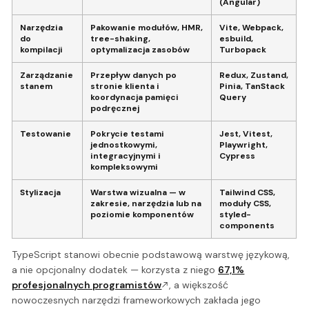
(Angular)
Narzędzia
Pakowanie modułów, HMR,
Vite, Webpack,
do
tree-shaking,
esbuild,
kompilacji
optymalizacja zasobów
Turbopack
Zarządzanie
Przepływ danych po
Redux, Zustand,
stanem
stronie klienta i
Pinia, TanStack
koordynacja pamięci
Query
podręcznej
Testowanie
Pokrycie testami
Jest, Vitest,
jednostkowymi,
Playwright,
integracyjnymi i
Cypress
kompleksowymi
Stylizacja
Warstwa wizualna — w
Tailwind CSS,
zakresie, narzędzia lub na
moduły CSS,
poziomie komponentów
styled-
components
TypeScript stanowi obecnie podstawową warstwę językową,
a nie opcjonalny dodatek — korzysta z niego
67,1%
profesjonalnych programistów
, a większość
nowoczesnych narzędzi frameworkowych zakłada jego