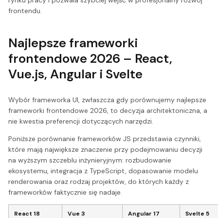
rynku pracy i pozwala szybciej wejść w profesjonalny rozwój
frontendu.
Najlepsze frameworki
frontendowe 2026 – React,
Vue.js, Angular i Svelte
Wybór frameworka UI, zwłaszcza gdy porównujemy najlepsze
frameworki frontendowe 2026, to decyzja architektoniczna, a
nie kwestia preferencji dotyczących narzędzi.
Poniższe porównanie frameworków JS przedstawia czynniki,
które mają największe znaczenie przy podejmowaniu decyzji
na wyższym szczeblu inżynieryjnym: rozbudowanie
ekosystemu, integracja z TypeScript, dopasowanie modelu
renderowania oraz rodzaj projektów, do których każdy z
frameworków faktycznie się nadaje.
React 18
Vue 3
Angular 17
Svelte 5