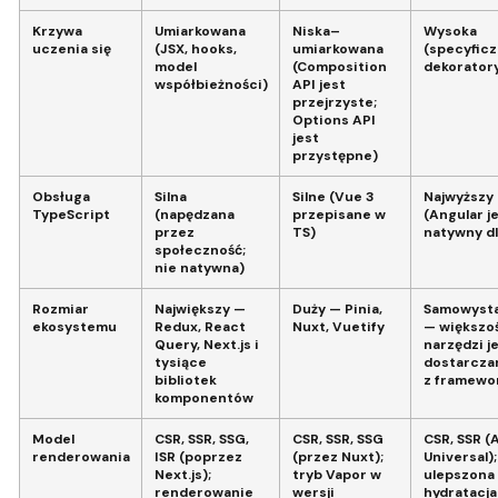
Krzywa
Umiarkowana
Niska–
Wysoka
uczenia się
(JSX, hooks,
umiarkowana
(specyficz
model
(Composition
dekoratory
współbieżności)
API jest
przejrzyste;
Options API
jest
przystępne)
Obsługa
Silna
Silne (Vue 3
Najwyższy
TypeScript
(napędzana
przepisane w
(Angular j
przez
TS)
natywny dl
społeczność;
nie natywna)
Rozmiar
Największy —
Duży — Pinia,
Samowysta
ekosystemu
Redux, React
Nuxt, Vuetify
— większo
Query, Next.js i
narzędzi j
tysiące
dostarcza
bibliotek
z framewo
komponentów
Model
CSR, SSR, SSG,
CSR, SSR, SSG
CSR, SSR (
renderowania
ISR (poprzez
(przez Nuxt);
Universal);
Next.js);
tryb Vapor w
ulepszona
renderowanie
wersji
hydratacja