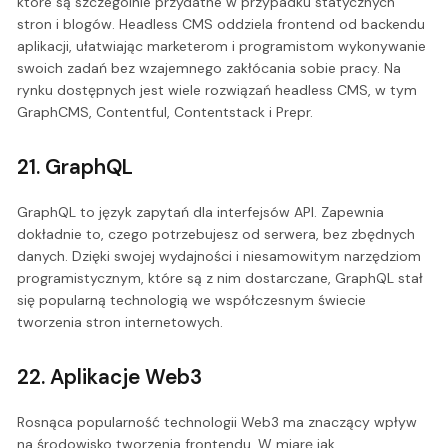
które są szczególnie przydatne w przypadku statycznych
stron i blogów. Headless CMS oddziela frontend od backendu
aplikacji, ułatwiając marketerom i programistom wykonywanie
swoich zadań bez wzajemnego zakłócania sobie pracy. Na
rynku dostępnych jest wiele rozwiązań headless CMS, w tym
GraphCMS, Contentful, Contentstack i Prepr.
21. GraphQL
GraphQL to język zapytań dla interfejsów API. Zapewnia
dokładnie to, czego potrzebujesz od serwera, bez zbędnych
danych. Dzięki swojej wydajności i niesamowitym narzędziom
programistycznym, które są z nim dostarczane, GraphQL stał
się popularną technologią we współczesnym świecie
tworzenia stron internetowych.
22. Aplikacje Web3
Rosnąca popularność technologii Web3 ma znaczący wpływ
na środowisko tworzenia frontendu. W miarę jak