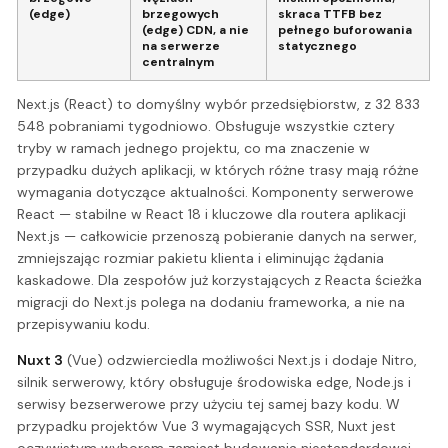
(edge)
brzegowych
skraca TTFB bez
(edge) CDN, a nie
pełnego buforowania
na serwerze
statycznego
centralnym
Next.js (React) to domyślny wybór przedsiębiorstw, z 32 833
548 pobraniami tygodniowo. Obsługuje wszystkie cztery
tryby w ramach jednego projektu, co ma znaczenie w
przypadku dużych aplikacji, w których różne trasy mają różne
wymagania dotyczące aktualności. Komponenty serwerowe
React — stabilne w React 18 i kluczowe dla routera aplikacji
Next.js — całkowicie przenoszą pobieranie danych na serwer,
zmniejszając rozmiar pakietu klienta i eliminując żądania
kaskadowe. Dla zespołów już korzystających z Reacta ścieżka
migracji do Next.js polega na dodaniu frameworka, a nie na
przepisywaniu kodu.
Nuxt 3
(Vue) odzwierciedla możliwości Next.js i dodaje Nitro,
silnik serwerowy, który obsługuje środowiska edge, Node.js i
serwisy bezserwerowe przy użyciu tej samej bazy kodu. W
przypadku projektów Vue 3 wymagających SSR, Nuxt jest