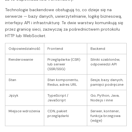
Technologie backendowe obsługują to, co dzieje się na
serwerze — bazy danych, uwierzytelnianie, logikę biznesową,
interfejsy API i infrastrukturę. Te dwie warstwy komunikują się
przez granicę sieci, zazwyczaj za pośrednictwem protokołu
HTTP lub WebSocket.
Odpowiedzialność
Frontend
Backend
Renderowanie
Przeglądarka (CSR)
Silniki szablonów,
lub serwer
odpowiedzi API
(SSR/SSG)
Stan
Stan komponentu,
Sesje, bazy danych,
Redux, adres URL
pamięci podręczne
Język
TypeScript /
Go, Python, Java,
JavaScript
Node.js i inne
Miejsce wdrożenia
CDN, pakiet
Serwer, kontener,
przeglądarki
funkcja brzegowa
(edge)