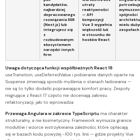
kandydatów,
utraty
potrzebuj
najbardziej
reaktywności
wymuszon
dopracowanego
— API
spójności
rozwiązania SSR
kompozycji
architektu
(Next.js) lub
Vue 3 wypełnia
wielu duży
integrujesz się
większość luk
zespołach
z
w stosunku do
rozbudowanym
hooków React
ekosystemem
narzędzi innych
firm
Uwaga dotycząca funkcji współbieżnych React 18
:
useTransition, useDeferredValue i pobieranie danych oparte na
Suspense zmieniają sposób myślenia o stanach ładowania —
nie są to tylko dodatki poprawiające komfort pracy. Zespoły
migrujące z React 17 często nie doceniają zakresu
refaktoryzacji, jaki to wprowadza.
Przewaga Angulara w zakresie TypeScriptu
ma charakter
strukturalny, a nie kosmetyczny. Framework wymusza granice
modułów i wzorce wstrzykiwania zależności, które opłacają
się w bazach kodu powyżej ~100 tys. linii — gdzie projekty Vue