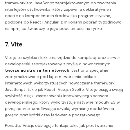
frameworkiem JavaScript zaprojektowanym do tworzenia
interfejsów użytkownika, który zapewnia deklaratywne i
oparte na komponentach środowisko programistyczne,
podobne do React i Angular, z milionami pobrań tygodniowo
na npm, co świadczy o jego popularności na rynku.
7. Vite
Vite.js to szybkie i lekkie narzędzie do kompilacji oraz serwer
deweloperski zaprojektowany z myślą o nowoczesnym
tworzeniu stron internetowych
. Jest ono specjalnie
zoptymalizowane pod kątem tworzenia aplikacji
internetowych wykorzystujących nowoczesne frameworki
JavaScript, takie jak React, Vue.js i Svelte. Vite.js osiąga swoją
szybkość dzięki zastosowaniu innowacyjnego serwera
deweloperskiego, który wykorzystuje natywne moduły ES w
przeglądarce, umożliwiając szybką wymianę modułów na
gorąco oraz krótki czas ładowania początkowego.
Ponadto Vite.js obsługuje funkcje takie jak przetwarzanie