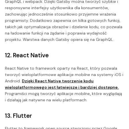
GraphQL i webpack. Dzięki Gatsby można tworzyć szybkie i
responsywne interfejsy użytkownika dla konsumentów,
zachowując jednocześnie stosunkowo przyjemne wrażenia
programisty. Dodatkowo zapewnia on kilka gotowych funkcji,
takich jak optymalizacja obrazów i dzielenie kodu, co pozwala
na ładowanie funkcji na żądanie i poprawia wydajność
projektu. Warstwa danych Gatsby opiera się na GraphQL.
12. React Native
React Native to framework oparty na React, który pozwala
tworzyć wieloplatformowe aplikacje mobilne na systemy iOS i
Android.
Dzięki React Native tworzenie kodu
wieloplatformowego jest łatwiejsze i bardziej dostępne.
Programiści mogą tworzyć aplikacje mobilne
,
które wyglądają
i działają jak natywne na wielu platformach.
13. Flutter
Flutter to framework open source stworzony przez Google