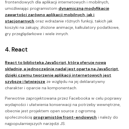
frontendowych dla aplikacji internetowych i mobilnych,
umożliwiając programistom
dynamiczną modyfikację
zawartości zarówno aplikacji mobilnych, jak i
stacjonarnych
oraz wdrażanie różnych funkcji, takich jak
koszyki na zakupy, złożone animacje, kalkulatory podatkowe,
gry przeglądarkowe i wiele innych.
4. React
React to biblioteka JavaScript, która oferuje nową
składnię, a jednocześnie nadal jest oparta na JavaScript,
dzięki czemu tworzenie aplikacji internetowych jest
szybsze i łatwiejsze
ze względu na jej deklaratywny
charakter i oparcie na komponentach.
Pierwotnie zaprojektowana przez Facebooka w celu poprawy
wydajności i ułatwienia konserwacji na potrzeby wewnętrzne,
obecnie jest projektem open source z ogromną
społecznością
programistów front-endowych
i należy do
najpopularniejszych narzędzi JS.