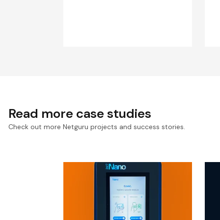
Read more case studies
Check out more Netguru projects and success stories.
Architektura Systemu dla
W
Sklepów Autonomicznych
M
Żabki