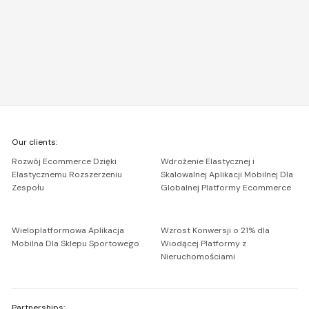
We're
Our clients:
Netguru
Rozwój Ecommerce Dzięki
Wdrożenie Elastycznej i
Elastycznemu Rozszerzeniu
Skalowalnej Aplikacji Mobilnej Dla
Zespołu
Globalnej Platformy Ecommerce
Wieloplatformowa Aplikacja
Wzrost Konwersji o 21% dla
Mobilna Dla Sklepu Sportowego
Wiodącej Platformy z
Nieruchomościami
Partnerships: