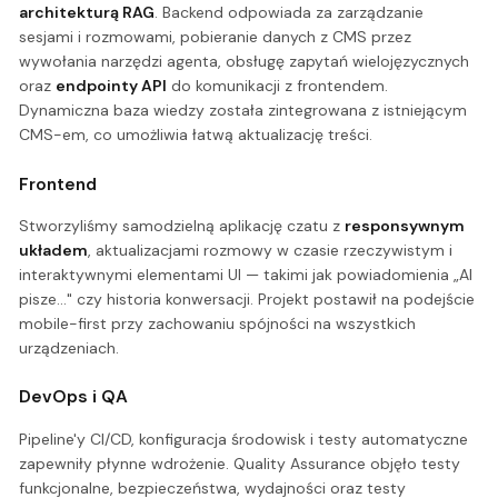
architekturą RAG
. Backend odpowiada za zarządzanie
sesjami i rozmowami, pobieranie danych z CMS przez
wywołania narzędzi agenta, obsługę zapytań wielojęzycznych
oraz
endpointy API
do komunikacji z frontendem.
Dynamiczna baza wiedzy została zintegrowana z istniejącym
CMS-em, co umożliwia łatwą aktualizację treści.
Frontend
Stworzyliśmy samodzielną aplikację czatu z
responsywnym
układem
, aktualizacjami rozmowy w czasie rzeczywistym i
interaktywnymi elementami UI — takimi jak powiadomienia „AI
pisze..." czy historia konwersacji. Projekt postawił na podejście
mobile-first przy zachowaniu spójności na wszystkich
urządzeniach.
DevOps i QA
Pipeline'y CI/CD, konfiguracja środowisk i testy automatyczne
zapewniły płynne wdrożenie. Quality Assurance objęło testy
funkcjonalne, bezpieczeństwa, wydajności oraz testy