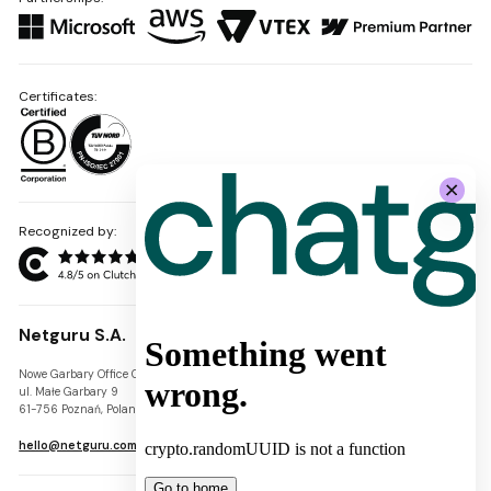
Certificates:
Recognized by:
Netguru S.A.
Nowe Garbary Office Center
VAT-ID: PL7781454968
ul. Małe Garbary 9
REGON: 300826280
61-756 Poznań, Poland
KRS: 0000745671
hello@netguru.com