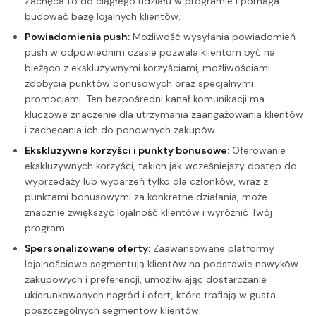
Zachęca to do ciągłego udziału w programie i pomaga
budować bazę lojalnych klientów.
Powiadomienia push:
Możliwość wysyłania powiadomień
push w odpowiednim czasie pozwala klientom być na
bieżąco z ekskluzywnymi korzyściami, możliwościami
zdobycia punktów bonusowych oraz specjalnymi
promocjami. Ten bezpośredni kanał komunikacji ma
kluczowe znaczenie dla utrzymania zaangażowania klientów
i zachęcania ich do ponownych zakupów.
Ekskluzywne korzyści i punkty bonusowe:
Oferowanie
ekskluzywnych korzyści, takich jak wcześniejszy dostęp do
wyprzedaży lub wydarzeń tylko dla członków, wraz z
punktami bonusowymi za konkretne działania, może
znacznie zwiększyć lojalność klientów i wyróżnić Twój
program.
Spersonalizowane oferty:
Zaawansowane platformy
lojalnościowe segmentują klientów na podstawie nawyków
zakupowych i preferencji, umożliwiając dostarczanie
ukierunkowanych nagród i ofert, które trafiają w gusta
poszczególnych segmentów klientów.