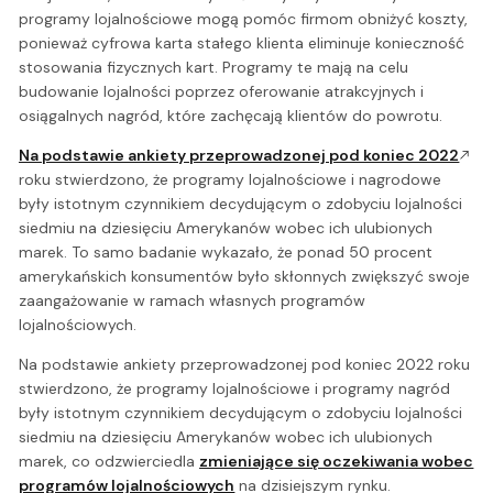
programy lojalnościowe mogą pomóc firmom obniżyć koszty,
ponieważ cyfrowa karta stałego klienta eliminuje konieczność
stosowania fizycznych kart. Programy te mają na celu
budowanie lojalności poprzez oferowanie atrakcyjnych i
osiągalnych nagród, które zachęcają klientów do powrotu.
Na podstawie ankiety przeprowadzonej pod koniec 2022
roku stwierdzono, że programy lojalnościowe i nagrodowe
były istotnym czynnikiem decydującym o zdobyciu lojalności
siedmiu na dziesięciu Amerykanów wobec ich ulubionych
marek. To samo badanie wykazało, że ponad 50 procent
amerykańskich konsumentów było skłonnych zwiększyć swoje
zaangażowanie w ramach własnych programów
lojalnościowych.
Na podstawie ankiety przeprowadzonej pod koniec 2022 roku
stwierdzono, że programy lojalnościowe i programy nagród
były istotnym czynnikiem decydującym o zdobyciu lojalności
siedmiu na dziesięciu Amerykanów wobec ich ulubionych
marek, co odzwierciedla
zmieniające się oczekiwania wobec
programów lojalnościowych
na dzisiejszym rynku.