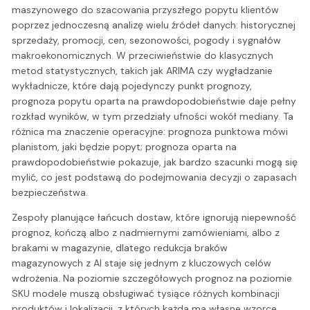
maszynowego do szacowania przyszłego popytu klientów
poprzez jednoczesną analizę wielu źródeł danych: historycznej
sprzedaży, promocji, cen, sezonowości, pogody i sygnałów
makroekonomicznych. W przeciwieństwie do klasycznych
metod statystycznych, takich jak ARIMA czy wygładzanie
wykładnicze, które dają pojedynczy punkt prognozy,
prognoza popytu oparta na prawdopodobieństwie daje pełny
rozkład wyników, w tym przedziały ufności wokół mediany. Ta
różnica ma znaczenie operacyjne: prognoza punktowa mówi
planistom, jaki będzie popyt; prognoza oparta na
prawdopodobieństwie pokazuje, jak bardzo szacunki mogą się
mylić, co jest podstawą do podejmowania decyzji o zapasach
bezpieczeństwa.
Zespoły planujące łańcuch dostaw, które ignorują niepewność
prognoz, kończą albo z nadmiernymi zamówieniami, albo z
brakami w magazynie, dlatego redukcja braków
magazynowych z AI staje się jednym z kluczowych celów
wdrożenia. Na poziomie szczegółowych prognoz na poziomie
SKU modele muszą obsługiwać tysiące różnych kombinacji
produktów i lokalizacji, z których każda ma własne wzorce