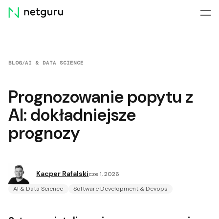
Skip
menu
BLOG
/
AI & DATA SCIENCE
Prognozowanie popytu z
AI: dokładniejsze
prognozy
Kacper Rafalski
cze 1, 2026
AI & Data Science
Software Development & Devops