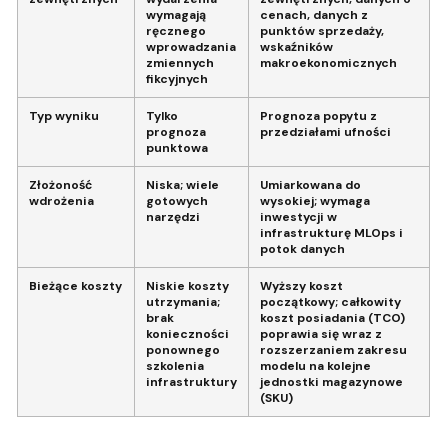
wymagają
cenach, danych z
ręcznego
punktów sprzedaży,
wprowadzania
wskaźników
zmiennych
makroekonomicznych
fikcyjnych
Typ wyniku
Tylko
Prognoza popytu z
prognoza
przedziałami ufności
punktowa
Złożoność
Niska; wiele
Umiarkowana do
wdrożenia
gotowych
wysokiej; wymaga
narzędzi
inwestycji w
infrastrukturę MLOps i
potok danych
Bieżące koszty
Niskie koszty
Wyższy koszt
utrzymania;
początkowy; całkowity
brak
koszt posiadania (TCO)
konieczności
poprawia się wraz z
ponownego
rozszerzaniem zakresu
szkolenia
modelu na kolejne
infrastruktury
jednostki magazynowe
(SKU)