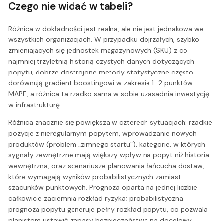
Czego nie widać w tabeli?
Różnica w dokładności jest realna, ale nie jest jednakowa we
wszystkich organizacjach. W przypadku dojrzałych, szybko
zmieniających się jednostek magazynowych (SKU) z co
najmniej trzyletnią historią czystych danych dotyczących
popytu, dobrze dostrojone metody statystyczne często
dorównują gradient boostingowi w zakresie 1–2 punktów
MAPE, a różnica ta rzadko sama w sobie uzasadnia inwestycję
w infrastrukturę.
Różnica znacznie się powiększa w czterech sytuacjach: rzadkie
pozycje z nieregularnym popytem, wprowadzanie nowych
produktów (problem „zimnego startu”), kategorie, w których
sygnały zewnętrzne mają większy wpływ na popyt niż historia
wewnętrzna, oraz scenariusze planowania łańcucha dostaw,
które wymagają wyników probabilistycznych zamiast
szacunków punktowych. Prognoza oparta na jednej liczbie
całkowicie zaciemnia rozkład ryzyka; probabilistyczna
prognoza popytu generuje pełny rozkład popytu, co pozwala
planistom ustawić zapasy bezpieczeństwa na docelowy