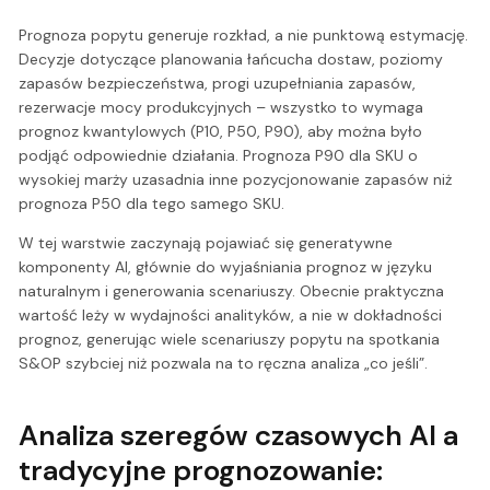
Prognoza popytu generuje rozkład, a nie punktową estymację.
Decyzje dotyczące planowania łańcucha dostaw, poziomy
zapasów bezpieczeństwa, progi uzupełniania zapasów,
rezerwacje mocy produkcyjnych – wszystko to wymaga
prognoz kwantylowych (P10, P50, P90), aby można było
podjąć odpowiednie działania. Prognoza P90 dla SKU o
wysokiej marży uzasadnia inne pozycjonowanie zapasów niż
prognoza P50 dla tego samego SKU.
W tej warstwie zaczynają pojawiać się generatywne
komponenty AI, głównie do wyjaśniania prognoz w języku
naturalnym i generowania scenariuszy. Obecnie praktyczna
wartość leży w wydajności analityków, a nie w dokładności
prognoz, generując wiele scenariuszy popytu na spotkania
S&OP szybciej niż pozwala na to ręczna analiza „co jeśli”.
Analiza szeregów czasowych AI a
tradycyjne prognozowanie: