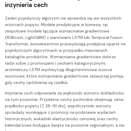
inżynieria cech
Żaden pojedynczy algorytm nie sprawdza się we wszystkich
wzorcach popytu. Modele predykcyjne w biznesie, np.
zespołowe modele łączące wzmacnianie gradientowe
(XGBoost, LightGBM) z warstwami LSTM lub Temporal Fusion
Transformer, konsekwentnie przewyższają podejścia oparte na
pojedynczych algorytmach w przypadku mieszanych
katalogów produktów. Wzmacnianie gradientowe dobrze
radzi sobie z promocjami i cechami kategorycznymi;
architektury LSTM wychwytują długoterminowe wzorce
sezonowe, które wzmacnianie gradientowe zazwyczaj pomija,
gdy cechy opóźnienia są rzadkie.
Inżynieria cech odpowiada za większość wzrostu dokładności
na tym poziomie. Przydatne cechy pochodne obejmują: okna
prędkości popytu (7, 28–91 dni), współczynniki wzrostu
sprzedaży wynikające z promocji na podstawie wydarzeń
historycznych, wskaźniki elastyczności cenowej oraz cechy
kalendarzowe kodujące święta na poziomie regionalnym, a nie