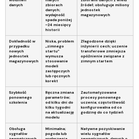
wolumen
małych
zbiorami danych z wielu
danych
zbiorach
źródeł; obsługuje miliony
danych;
jednostek
wydajność
magazynowych
spada poniżej
~24 miesięcy
historii
Dokładność w
Niska, problem
Złagodzone dzięki
przypadku
„zimnego
inżynierii cech; uczenie
nowych
startu”
transferowe zmniejsza
jednostek
wymusza
opóźnienie związane z
magazynowych
stosowanie
zimnym startem
modeli
zastępczych
lub ręcznych
korekt
Szybkość
Ręczna zmiana
Zautomatyzowane
ponownego
parametrów;
procesy ponownego
szkolenia
od kilku dni do
uczenia; częstotliwość
kilku tygodni
konfigurowalna od co
na aktualizację
godzinę do co tydzień
modelu
Obsługa
Minimalna;
Natywne pozyskiwanie
sygnałów
pogoda lub
wielu sygnałów
zewnętrznych
wydarzenia
zewnętrznych, danych o