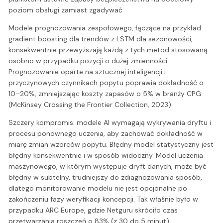
poziom obsługi zamiast zgadywać.
Modele prognozowania zespołowego, łączące na przykład
gradient boosting dla trendów z LSTM dla sezonowości,
konsekwentnie przewyższają każdą z tych metod stosowaną
osobno w przypadku pozycji o dużej zmienności.
Prognozowanie oparte na sztucznej inteligencji i
przyczynowych czynnikach popytu poprawia dokładność o
10–20%, zmniejszając koszty zapasów o 5% w branży CPG
(McKinsey Crossing the Frontier Collection, 2023).
Szczery kompromis: modele AI wymagają wykrywania dryftu i
procesu ponownego uczenia, aby zachować dokładność w
miarę zmian wzorców popytu. Błędny model statystyczny jest
błędny konsekwentnie i w sposób widoczny. Model uczenia
maszynowego, w którym występuje dryft danych, może być
błędny w subtelny, trudniejszy do zdiagnozowania sposób,
dlatego monitorowanie modelu nie jest opcjonalne po
zakończeniu fazy weryfikacji koncepcji. Tak właśnie było w
przypadku ARC Europe, gdzie Netguru skróciło czas
przetwarzania roszczeń o 83% (z 30 do 5 minut).